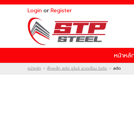
ไทย
|
English
Login
or
Register
Login
or
Register
สินค้าที่สนใจ
หน้าหลั
หน้าหลัก
สินค้า
โปรโมชั่น
หน้าหลัก
พุ๊กเหล็ก สตัด ยูโบล์ ลวดเชื่อม ใบตัด
สตัด
>
>
ติดต่อเรา
ผลงานของเรา