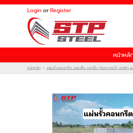
ไทย
|
English
Login
or
Register
Login
or
Register
สินค้าที่สนใจ
หน้าหลั
หน้าหลัก
สินค้า
โปรโมชั่น
หน้าหลัก
แผ่นรั้วคอนกรีต แผ่นพื้น เสาเข็ม ท่อระบายนำ้ บ่อพัก
>
ติดต่อเรา
ผลงานของเรา