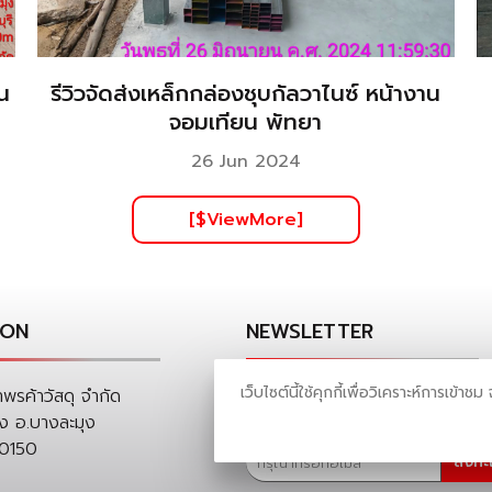
าน
รีวิวจัดส่งเหล็กกล่องชุบกัลวาไนซ์ หน้างาน
จอมเทียน พัทยา
26 Jun 2024
[$ViewMore]
ION
NEWSLETTER
เว็บไซต์นี้ใช้คุกกี้เพื่อวิเคราะห์การ
ลงทะเบียนเพื่อรับข้อเสนอและส่วนล
าพรค้าวัสดุ จำกัด
พิเศษ
่ง อ.บางละมุง
20150
ลงทะ