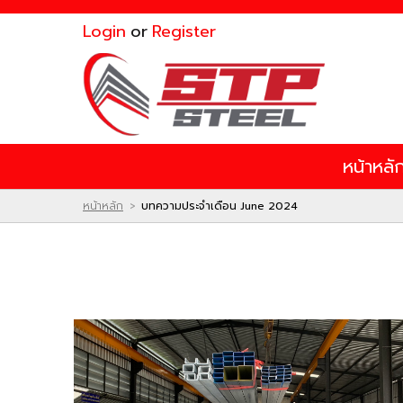
ไทย
|
English
Login
or
Register
Login
or
Register
สินค้าที่สนใจ
หน้าหลั
หน้าหลัก
สินค้า
โปรโมชั่น
หน้าหลัก
บทความประจำเดือน June 2024
>
ติดต่อเรา
ผลงานของเรา